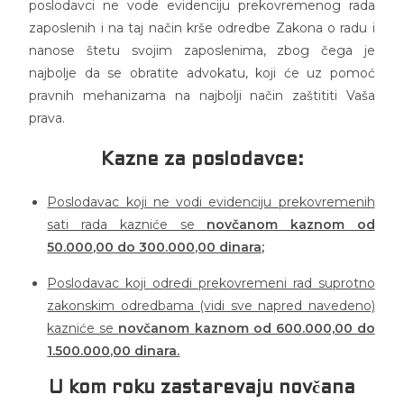
poslodavci ne vode evidenciju prekovremenog rada
zaposlenih i na taj način krše odredbe Zakona o radu i
nanose štetu svojim zaposlenima, zbog čega je
najbolje da se obratite advokatu, koji će uz pomoć
pravnih mehanizama na najbolji način zaštititi Vaša
prava.
Kazne za poslodavce:
Poslodavac koji ne vodi evidenciju prekovremenih
sati rada kazniće se
novčanom kaznom od
50.000,00 do 300.000,00 dinara;
Poslodavac koji odredi prekovremeni rad suprotno
zakonskim odredbama (vidi sve napred navedeno)
kazniće se
novčanom kaznom od 600.000,00 do
1.500.000,00 dinara.
U kom roku zastarevaju novčana