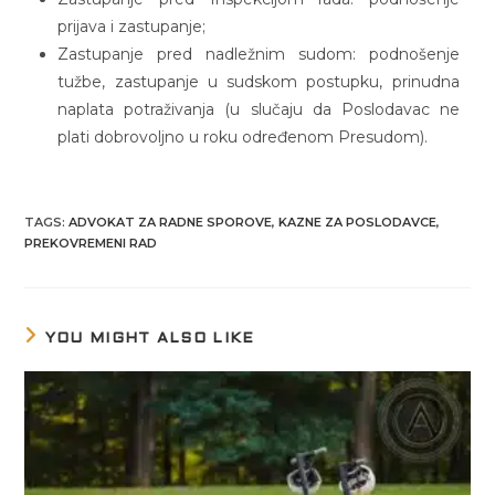
prijava i zastupanje;
Zastupanje pred nadležnim sudom: podnošenje
tužbe, zastupanje u sudskom postupku, prinudna
naplata potraživanja (u slučaju da Poslodavac ne
plati dobrovoljno u roku određenom Presudom).
TAGS
:
ADVOKAT ZA RADNE SPOROVE
,
KAZNE ZA POSLODAVCE
,
PREKOVREMENI RAD
YOU MIGHT ALSO LIKE