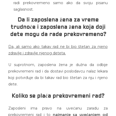
radi prekovremeno samo ako da svoju pisanu
saglasnost.
Da li zaposlena žena za vreme
trudnoće i zaposlena žena koja doji
dete mogu da rade prekovremeno?
Da, ali samo ako takav rad ne bi bio štetan za njeno
zdravlje i zdravlje njenog deteta.
U suprotnom, zaposlena žena je dužna da odbije
prekovremeni rad i da dostavi poslodavcu nalaz lekara
koji potvrđuje da bi takav rad bio štetan za nju i njeno
dete.
Koliko se plaća prekovremeni rad?
Zaposleni ima pravo na uvećanu zaradu za
prekovremeni rad i to
najmanje sa uvećanjem od