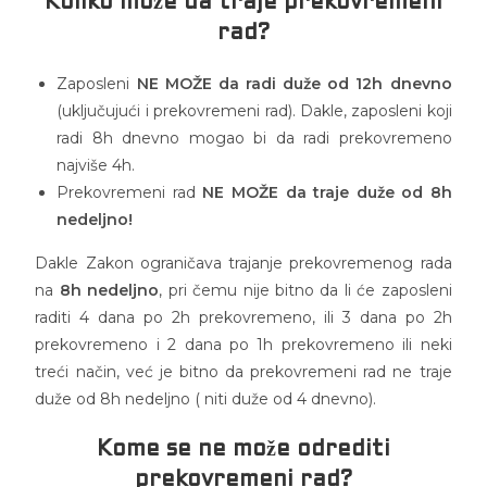
Koliko može da traje prekovremeni
rad?
Zaposleni
NE MOŽE da radi duže od 12h dnevno
(uključujući i prekovremeni rad). Dakle, zaposleni koji
radi 8h dnevno mogao bi da radi prekovremeno
najviše 4h.
Prekovremeni rad
NE MOŽE da traje duže od 8h
nedeljno!
Dakle Zakon ograničava trajanje prekovremenog rada
na
8h nedeljno
, pri čemu nije bitno da li će zaposleni
raditi 4 dana po 2h prekovremeno, ili 3 dana po 2h
prekovremeno i 2 dana po 1h prekovremeno ili neki
treći način, već je bitno da prekovremeni rad ne traje
duže od 8h nedeljno ( niti duže od 4 dnevno).
Kome se ne može odrediti
prekovremeni rad?