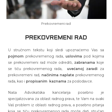
Prekovremeni rad
PREKOVREMENI RAD
U stručnom tekstu koji sledi upoznaćemo Vas sa
pojmom
prekovremenog rada,
uslovima
pod kojima
se prekovremeni rad može odrediti,
zabranama
koje
se tiču prekovremenog rada,
uvećanoj zaradi
za
prekovremeni rad,
načinima naplate
prekovremenog
rada, kao i
propisanim kaznama
za poslodavce.
Naša Advokatska kancelarija posebno je
specijalizovana za oblast radnog prava, te Vam na svaki
Vaš problem iz oblasti radnog prava, a posebno pitanja
koja se tiču prekovremenog rada može dati stručan