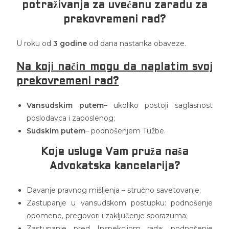
potraživanja za uvećanu zaradu za
prekovremeni rad?
U roku od
3 godine
od dana nastanka obaveze.
Na koji način mogu da naplatim svoj
prekovremeni rad?
Vansudskim putem
– ukoliko postoji saglasnost
poslodavca i zaposlenog;
Sudskim putem
– podnošenjem Tužbe.
Koje usluge Vam pruža naša
Advokatska kancelarija?
Davanje pravnog mišljenja – stručno savetovanje;
Zastupanje u vansudskom postupku: podnošenje
opomene, pregovori i zaključenje sporazuma;
Zastupanje pred Inspekcijom rada: podnošenje