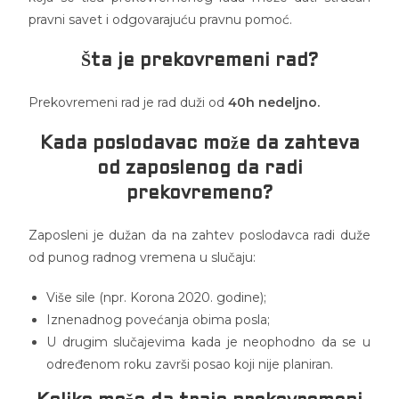
pravni savet i odgovarajuću pravnu pomoć.
Šta je prekovremeni rad?
Prekovremeni rad je rad duži od
40h nedeljno.
Kada poslodavac može da zahteva
od zaposlenog da radi
prekovremeno?
Zaposleni je dužan da na zahtev poslodavca radi duže
od punog radnog vremena u slučaju:
Više sile (npr. Korona 2020. godine);
Iznenadnog povećanja obima posla;
U drugim slučajevima kada je neophodno da se u
određenom roku završi posao koji nije planiran.