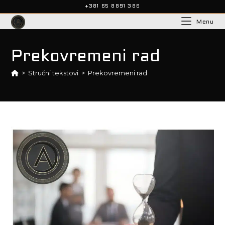
+381 65 8891 386
Menu
Prekovremeni rad
>
Stručni tekstovi
>
Prekovremeni rad