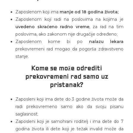
Zaposlenom koji ima
manje od 18 godina života;
Zaposlenom koji radi na poslovima na kojima je
uvedeno skraćeno radno vreme
, za rad na tim
poslovima, ako zakonom nije drugačije određeno;
Zaposlenom kome bi po
nalazu lekara
prekovremeni rad mogao da pogorša zdravstveno
stanje.
Kome se može odrediti
prekovremeni rad samo uz
pristanak?
Zaposleni koji ima dete do 3 godine života može da
radi prekovremeno samo ako da svoju pisanu
saglasnost;
Zaposleni koji je samohrani roditelj i ima dete do 7
godina života ili dete koji je težak invalid može da