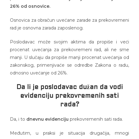
26% od osnovice.
Osnovica za obračun uvećane zarade za prekovremeni
rad je osnovna zarada zaposlenog.
Poslodavac može svojim aktima da propiše i veći
procenat uvećanja za prekovremeni rad, ali ne sme
manji. U slučaju da propiše manji procenat uvećanja od
zakonskog, primenjivaće se odredbe Zakona o radu,
odnosno uvećanje od 26%.
Da li je poslodavac dužan da vodi
evidenciju prekovremenih sati
rada?
Da, i to
dnevnu evidenciju
prekovremenih sati rada.
Međutim, u praksi je situacija drugačija, mnogi