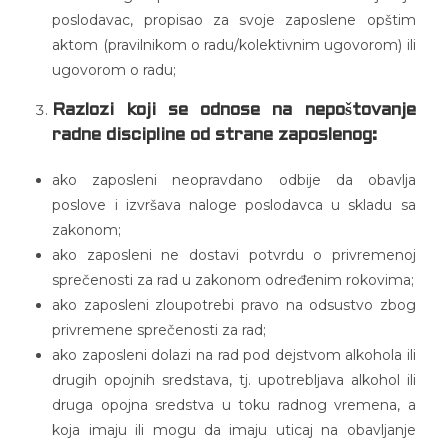
poslodavac, propisao za svoje zaposlene opštim
aktom (pravilnikom o radu/kolektivnim ugovorom) ili
ugovorom o radu;
Razlozi koji se odnose na nepoštovanje
radne discipline od strane zaposlenog:
ako zaposleni neopravdano odbije da obavlja
poslove i izvršava naloge poslodavca u skladu sa
zakonom;
ako zaposleni ne dostavi potvrdu o privremenoj
sprečenosti za rad u zakonom određenim rokovima;
ako zaposleni zloupotrebi pravo na odsustvo zbog
privremene sprečenosti za rad;
ako zaposleni dolazi na rad pod dejstvom alkohola ili
drugih opojnih sredstava, tj. upotrebljava alkohol ili
druga opojna sredstva u toku radnog vremena, a
koja imaju ili mogu da imaju uticaj na obavljanje