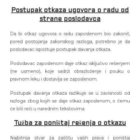
Postupak otkaza ugovora o radu od
strane poslodavca
Da bi otkaz ugovora o radu zaposlenom bio zakonit,
pored postojanja zakonskog razloga, potrebno je da
poslodavac ispoštuje postupak davanja otkaza.
Poslodavac zaposlenom daje otkaz isključivo rešenjem
(ne usmeno), koje sadrži obrazloženje i pouku o
pravnom leku i dostavlja se zaposlenom.
Postupak davanja otkaza razlikuje se u zavisnosti od
razloga zbog kojih se daje otkaz zaposlenom, o čemu
će biti reči u narednim tekstovima.
Tužba za poništaj rešenja o otkazu
Najbitnija stvar za zaštitu vaših prava i poništaj