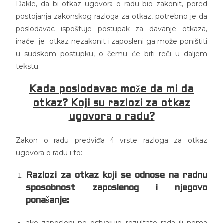
Dakle, da bi otkaz ugovora o radu bio zakonit, pored
postojanja zakonskog razloga za otkaz, potrebno je da
poslodavac ispoštuje postupak za davanje otkaza,
inače je otkaz nezakonit i zaposleni ga može poništiti
u sudskom postupku, o čemu će biti reči u daljem
tekstu.
Kada poslodavac može da mi da
otkaz? Koji su razlozi za otkaz
ugovora o radu?
Zakon o radu predviđa 4 vrste razloga za otkaz
ugovora o radu i to:
Razlozi za otkaz koji se odnose na radnu
sposobnost zaposlenog i njegovo
ponašanje:
ako zaposleni ne ostvaruje rezultate rada ili nema