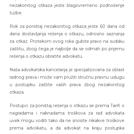
nezakonitog otkaza jeste blagovremeno podnošenje
tužbe.
Rok za poništaj nezakonitog otkaza jeste 60 dana od
dana dostavljanja rešenja o otkazu, odnosno saznanja
za otkaz. Protekom ovog roka gubite pravo na sudsku
zaštitu, zbog čega je najbolje da se odmah po prijemu
rešenja o otkazu obratite advokatu.
Naša advokatska kancelarija je specijalizovana za oblast
radnog prava i može vam pružiti stručnu pravnu uslugu
u postupku zaštite vaših prava zbog nezakonitog
otkaza.
Postupci za poništaj rešenja o otkazu se prema Tarifi o
nagradama i naknadama troškova za rad advokata
uvek mogu voditi tako da ne snosite nikakve troškove
prema advokatu, a da advokat na kraju postupka