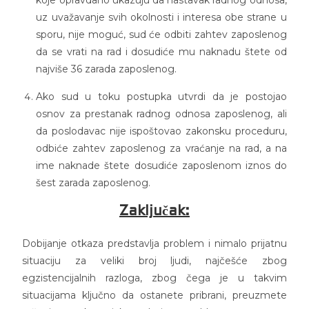
uz uvažavanje svih okolnosti i interesa obe strane u
sporu, nije moguć, sud će odbiti zahtev zaposlenog
da se vrati na rad i dosudiće mu naknadu štete od
najviše 36 zarada zaposlenog.
Ako sud u toku postupka utvrdi da je postojao
osnov za prestanak radnog odnosa zaposlenog, ali
da poslodavac nije ispoštovao zakonsku proceduru,
odbiće zahtev zaposlenog za vraćanje na rad, a na
ime naknade štete dosudiće zaposlenom iznos do
šest zarada zaposlenog.
Zaključak:
Dobijanje otkaza predstavlja problem i nimalo prijatnu
situaciju za veliki broj ljudi, najčešće zbog
egzistencijalnih razloga, zbog čega je u takvim
situacijama ključno da ostanete pribrani, preuzmete