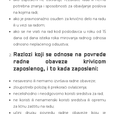
potrebna znanja i sposobnosti za obavljanje poslova
na kojima radi;
ako je pravnosnažno osuđen za krivično delo na radu
ili u vezi sa radom;
ako se ne vrati na rad kod poslodavca u roku od 15
dana od dana isteka roka mirovanja radnog odnosa
odnosno neplaćenog odsustva;
Razlozi koji se odnose na povrede
radne obaveze krivicom
zaposlenog, i to kada zaposleni:
nesavesno ili nemarno izvršava radne obaveze;
zloupotrebi položaj ili prekorači ovlašćenja;
necelishodno i neodgovorno koristi sredstva za rad;
ne koristi ili nenamenski koristi sredstva ili opremu
za ličnu zaštitu na radu;
učini drugu povredu radne obaveze koju je