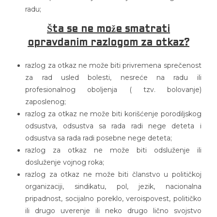
radu;
Šta se ne može smatrati
opravdanim razlogom za otkaz?
razlog za otkaz ne može biti privremena sprečenost
za rad usled bolesti, nesreće na radu ili
profesionalnog oboljenja ( tzv. bolovanje)
zaposlenog;
razlog za otkaz ne može biti korišćenje porodiljskog
odsustva, odsustva sa rada radi nege deteta i
odsustva sa rada radi posebne nege deteta;
razlog za otkaz ne može biti odsluženje ili
dosluženje vojnog roka;
razlog za otkaz ne može biti članstvo u političkoj
organizaciji, sindikatu, pol, jezik, nacionalna
pripadnost, socijalno poreklo, veroispovest, političko
ili drugo uverenje ili neko drugo lično svojstvo