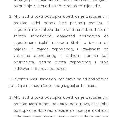
osiguranje
za period u kome zaposleni nije radio.
Ako sud u toku postupka utvrdi da je zaposlenom
prestao radni odnos bez pravnog osnova, a
zaposleni ne zahteva da se vrati na rad
, sud će, na
zahtev zaposlenog, obavezati poslodavca da
zaposlenom isplati naknadu štete u iznosu od
najviše 18 zarada zaposlenog
, u zavisnosti od
vremena provedenog u radnom odnosu kod
poslodavca, godina života zaposlenog i broja
izdržavanih članova porodice.
I u ovom slučaju zaposleni ima pravo da od poslodavca
potražuje naknadu štete zbog izgubljenih zarada.
Ako sud u toku postupka utvrdi da je zaposlenom
prestao radni odnos bez pravnog osnova, ali u toku
postupka poslodavac dokaže da postoje okolnosti
koje opravdano ukazuju da nastavak radnog odnosa,