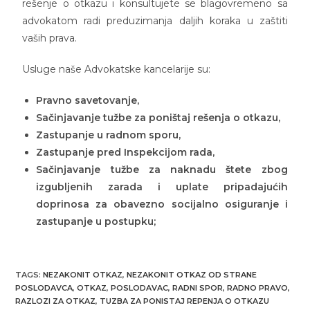
rešenje o otkazu i konsultujete se blagovremeno sa
advokatom radi preduzimanja daljih koraka u zaštiti
vaših prava.
Usluge naše Advokatske kancelarije su:
Pravno savetovanje,
Sačinjavanje tužbe za poništaj rešenja o otkazu,
Zastupanje u radnom sporu,
Zastupanje pred Inspekcijom rada,
Sačinjavanje tužbe za naknadu štete zbog
izgubljenih zarada i uplate pripadajućih
doprinosa za obavezno socijalno osiguranje i
zastupanje u postupku;
TAGS
:
NEZAKONIT OTKAZ
,
NEZAKONIT OTKAZ OD STRANE
POSLODAVCA
,
OTKAZ
,
POSLODAVAC
,
RADNI SPOR
,
RADNO PRAVO
,
RAZLOZI ZA OTKAZ
,
TUZBA ZA PONISTAJ REPENJA O OTKAZU