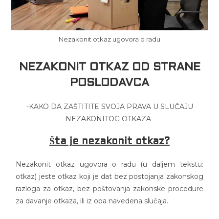
Nezakonit otkaz ugovora o radu
NEZAKONIT OTKAZ OD STRANE
POSLODAVCA
-KAKO DA ZAŠTITITE SVOJA PRAVA U SLUČAJU
NEZAKONITOG OTKAZA-
Šta je nezakonit otkaz?
Nezakonit otkaz ugovora o radu (u daljem tekstu:
otkaz) jeste otkaz koji je dat bez postojanja zakonskog
razloga za otkaz, bez poštovanja zakonske procedure
za davanje otkaza, ili iz oba navedena slučaja.