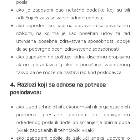
posla;
ako je zaposleni dao netačne podatke koji su bili
odlučujući za zasnivanje radnog odnosa;
ako zaposleni koji radi na poslovima sa povećanim
rizikom, na kojima je kao poseban uslov za rad
utvrđena posebna zdravstvena sposobnost, odbije
da se podvrgne oceni zdravstvene sposobnosti;
ako zaposleni ne poštuje radnu disciplinu propisanu
aktom poslodavca tj. ako je ponašanje zaposlenog
takvo da ne može da nastavi rad kod poslodavca;
4. Razlozi koji se odnose na potrebe
poslodavca:
ako usled tehnoloških, ekonomskih ili organizacionih
promena prestane potreba za obavljanjem
određenog posla ili dođe do smanjenja obima posla
(višak zaposlenih ili tehnološki višak);
ako zaposleni odbije da zaključi aneks ugovora o