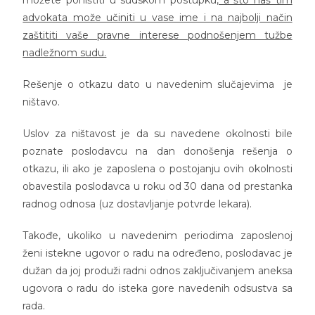
advokata može učiniti u vase ime i na najbolji način
zaštititi vaše pravne interese podnošenjem tužbe
nadležnom sudu.
Rešenje o otkazu dato u navedenim slučajevima je
ništavo.
Uslov za ništavost je da su navedene okolnosti bile
poznate poslodavcu na dan donošenja rešenja o
otkazu, ili ako je zaposlena o postojanju ovih okolnosti
obavestila poslodavca u roku od 30 dana od prestanka
radnog odnosa (uz dostavljanje potvrde lekara).
Takođe, ukoliko u navedenim periodima zaposlenoj
ženi istekne ugovor o radu na određeno, poslodavac je
dužan da joj produži radni odnos zaključivanjem aneksa
ugovora o radu do isteka gore navedenih odsustva sa
rada.