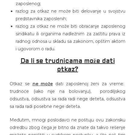
zaposlenog;
razlog za otkaz ne može biti delovanje u svojstvu
predstavnika zaposlenih;
razlog za otkaz ne može biti obraćanje zaposlenog
sindikatu ili organima nadležnim za zaštitu prava iz
radnog odnosa u skladu sa zakonom, opštim aktom
i ugovorom o radu.
Da li se trudnicama može dati
otkaz?
Otkaz se
ne može
dati zaposlenoj ženi za vreme:
trudnoće (iako nije na bolovanju), porodiljskog
odsustva, odsustva sa rada radi nege deteta, odsustva
sa rada radi posebne nege deteta.
Međutim, mnogi poslodavci ne poštuju ovu zakonsku
odredbu zbog čega je bitno da znate da takvo rešenje
možete poništiti u sudskom postupku
, a što naš tim