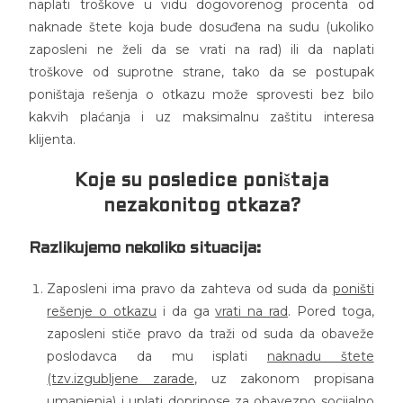
naplati troškove u vidu dogovorenog procenta od
naknade štete koja bude dosuđena na sudu (ukoliko
zaposleni ne želi da se vrati na rad) ili da naplati
troškove od suprotne strane, tako da se postupak
poništaja rešenja o otkazu može sprovesti bez bilo
kakvih plaćanja i uz maksimalnu zaštitu interesa
klijenta.
Koje su posledice poništaja
nezakonitog otkaza?
Razlikujemo nekoliko situacija:
Zaposleni ima pravo da zahteva od suda da
poništi
rešenje o otkazu
i da ga
vrati na rad
. Pored toga,
zaposleni stiče pravo da traži od suda da obaveže
poslodavca da mu isplati
naknadu štete
(tzv.izgubljene zarade
, uz zakonom propisana
umanjenja) i uplati
doprinose za obavezno socijalno