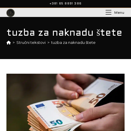
Skip
+381 65 8891 386
to
Menu
content
tuzba za naknadu štete
>
Stručni tekstovi
>
tuzba za naknadu štete