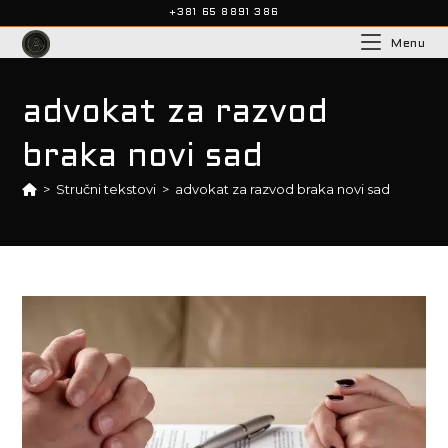
Skip
+381 65 8891 386
to
Menu
content
advokat za razvod
braka novi sad
>
Stručni tekstovi
>
advokat za razvod braka novi sad